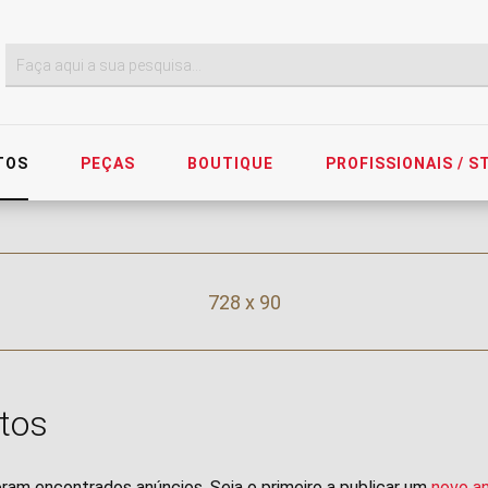
TOS
PEÇAS
BOUTIQUE
PROFISSIONAIS / 
728 x 90
tos
ram encontrados anúncios. Seja o primeiro a publicar um
novo a