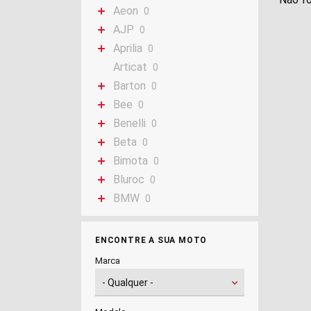
Aeon
0
AJP
0
Aprilia
0
Articat
0
Barton
0
Bee
0
Benelli
0
Beta
0
Bimota
0
Bluroc
0
BMW
0
Bombardier
0
Buell
0
ENCONTRE A SUA MOTO
Cagiva
0
Marca
Can-AM
0
Casal
0
CF Moto
0