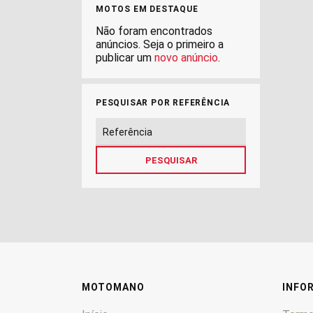
Horwin
0
MOTOS EM DESTAQUE
Husaberg
0
Não foram encontrados
anúncios. Seja o primeiro a
Husqvarna
0
publicar um
novo anúncio
.
Hyosung
0
i-Moto
0
Indian
0
PESQUISAR POR REFERÊNCIA
Italjet
0
Kawasaki
0
keeway
0
Kenos
0
Kove
0
Kreidler
0
KTM
0
Kymco
0
Laverda
0
MOTOMANO
INFO
Leonart
0
Ligier
0