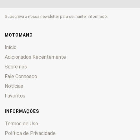
SRK600
0
SRK600RR
0
Subscreva a nossa newsletter para se manter informado.
SRT550
0
SRT550X
0
SRT700
0
MOTOMANO
SRT800
0
Início
SRT800X
0
Adicionados Recentemente
SRV125
0
Sobre nós
SRV300
0
Fale Connosco
SRV500
0
SRV550
0
Notícias
TRX 125
0
Favoritos
VPS 50
0
VPS125
0
INFORMAÇÕES
Termos de Uso
Política de Privacidade