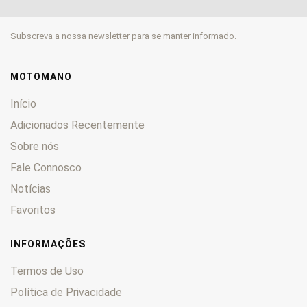
SRK600
0
SRK600RR
0
Subscreva a nossa newsletter para se manter informado.
SRT550
0
SRT550X
0
SRT700
0
MOTOMANO
SRT800
0
Início
SRT800X
0
Adicionados Recentemente
SRV125
0
Sobre nós
SRV300
0
Fale Connosco
SRV500
0
SRV550
0
Notícias
TRX 125
0
Favoritos
VPS 50
0
VPS125
0
INFORMAÇÕES
Termos de Uso
Política de Privacidade