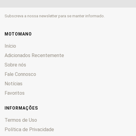
SRK600
0
SRK600RR
0
Subscreva a nossa newsletter para se manter informado.
SRT550
0
SRT550X
0
SRT700
0
MOTOMANO
SRT800
0
Início
SRT800X
0
Adicionados Recentemente
SRV125
0
Sobre nós
SRV300
0
Fale Connosco
SRV500
0
SRV550
0
Notícias
TRX 125
0
Favoritos
VPS 50
0
VPS125
0
INFORMAÇÕES
Termos de Uso
Política de Privacidade