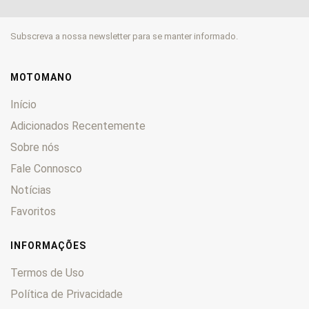
SRK600
0
SRK600RR
0
Subscreva a nossa newsletter para se manter informado.
SRT550
0
SRT550X
0
SRT700
0
MOTOMANO
SRT800
0
Início
SRT800X
0
Adicionados Recentemente
SRV125
0
Sobre nós
SRV300
0
Fale Connosco
SRV500
0
SRV550
0
Notícias
TRX 125
0
Favoritos
VPS 50
0
VPS125
0
INFORMAÇÕES
Termos de Uso
Política de Privacidade