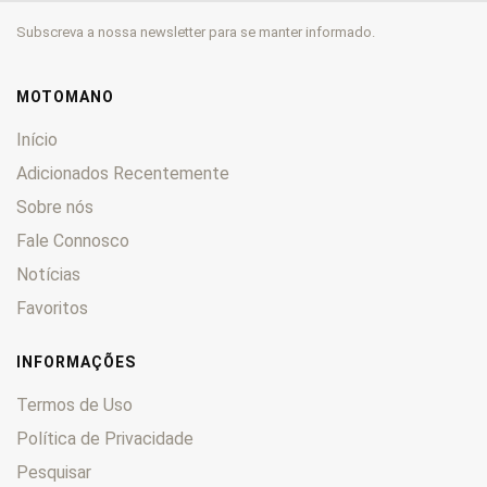
SRK600RR
0
Subscreva a nossa newsletter para se manter informado.
SRT550
0
SRT550X
0
SRT700
0
MOTOMANO
SRT800
0
Início
SRT800X
0
Adicionados Recentemente
SRV125
0
Sobre nós
SRV300
0
SRV500
Fale Connosco
0
SRV550
0
Notícias
TRX 125
0
Favoritos
VPS 50
0
VPS125
0
INFORMAÇÕES
Termos de Uso
Política de Privacidade
Pesquisar