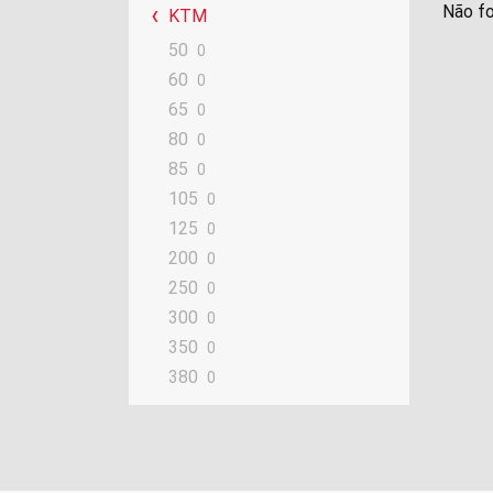
Não fo
KTM
50
0
60
0
65
0
80
0
85
0
105
0
125
0
200
0
250
0
300
0
350
0
380
0
390
0
400
0
420
0