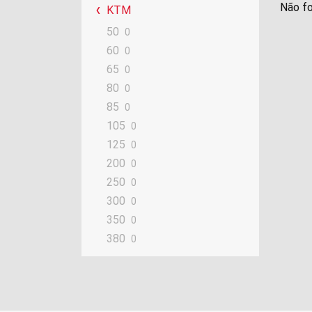
Não fo
KTM
50
0
60
0
65
0
80
0
85
0
105
0
125
0
200
0
250
0
300
0
350
0
380
0
390
0
400
0
420
0