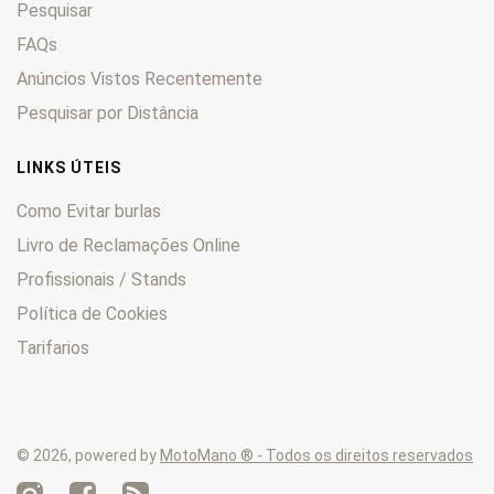
Pesquisar
Adventure
0
ARK
FAQs
0
Baja
0
Anúncios Vistos Recentemente
Bora
0
Pesquisar por Distância
Chrono
0
Comet
0
LINKS ÚTEIS
Cross
0
Como Evitar burlas
Duke
0
Livro de Reclamações Online
Enduro
0
Profissionais / Stands
EXC
0
Foxi
0
Política de Cookies
Freeride
0
Tarifarios
GO
0
GS
0
GXE
0
© 2026, powered by
MotoMano ® - Todos os direitos reservados
Incas
0
LC
0