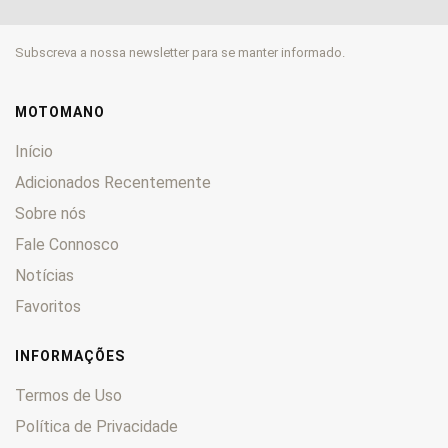
500
0
505
0
Subscreva a nossa newsletter para se manter informado.
520
0
525
0
530
0
MOTOMANO
560
0
Início
600
0
Adicionados Recentemente
620
0
Sobre nós
625
0
Fale Connosco
640
0
660
0
Notícias
690
0
Favoritos
890
0
950
0
INFORMAÇÕES
990
0
Termos de Uso
1190
0
Política de Privacidade
1290
0