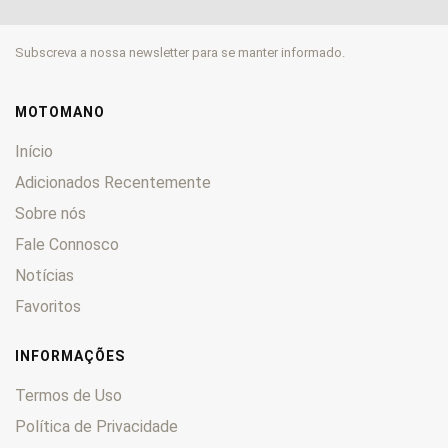
500
0
505
0
Subscreva a nossa newsletter para se manter informado.
520
0
525
0
530
0
MOTOMANO
560
0
Início
600
0
Adicionados Recentemente
620
0
Sobre nós
625
0
Fale Connosco
640
0
660
0
Notícias
690
0
Favoritos
890
0
950
0
INFORMAÇÕES
990
0
Termos de Uso
1190
0
Política de Privacidade
1290
0