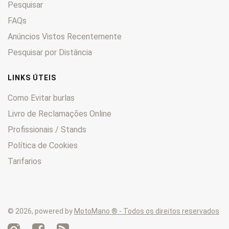
Pesquisar
Adventure
0
ARK
FAQs
0
Baja
0
Anúncios Vistos Recentemente
Bora
0
Pesquisar por Distância
Chrono
0
Comet
0
LINKS ÚTEIS
Cross
0
Como Evitar burlas
Duke
0
Livro de Reclamações Online
Enduro
0
Profissionais / Stands
EXC
0
Foxi
0
Política de Cookies
Freeride
0
Tarifarios
GO
0
GS
0
GXE
0
© 2026, powered by
MotoMano ® - Todos os direitos reservados
Incas
0
LC
0