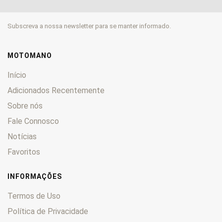
500
0
505
0
Subscreva a nossa newsletter para se manter informado.
520
0
525
0
530
0
MOTOMANO
560
0
Início
600
0
Adicionados Recentemente
620
0
Sobre nós
625
0
640
Fale Connosco
0
660
0
Notícias
690
0
Favoritos
890
0
950
0
INFORMAÇÕES
990
0
Termos de Uso
1190
0
Política de Privacidade
1290
0