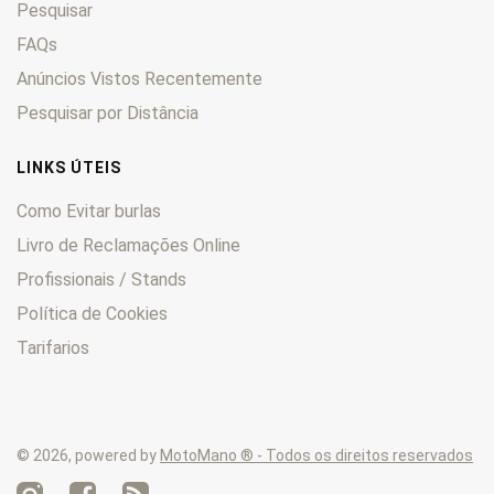
Pesquisar
Adventure
0
ARK
0
FAQs
Baja
0
Anúncios Vistos Recentemente
Bora
0
Pesquisar por Distância
Chrono
0
Comet
0
LINKS ÚTEIS
Cross
0
Como Evitar burlas
Duke
0
Livro de Reclamações Online
Enduro
0
Profissionais / Stands
EXC
0
Foxi
0
Política de Cookies
Freeride
0
Tarifarios
GO
0
GS
0
GXE
0
© 2026, powered by
MotoMano ® - Todos os direitos reservados
Incas
0
LC
0