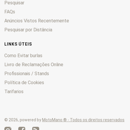
Pesquisar
Adventure
0
ARK
FAQs
0
Baja
0
Anúncios Vistos Recentemente
Bora
0
Pesquisar por Distância
Chrono
0
Comet
0
LINKS ÚTEIS
Cross
0
Como Evitar burlas
Duke
0
Livro de Reclamações Online
Enduro
0
Profissionais / Stands
EXC
0
Foxi
0
Política de Cookies
Freeride
0
Tarifarios
GO
0
GS
0
GXE
0
© 2026, powered by
MotoMano ® - Todos os direitos reservados
Incas
0
LC
0