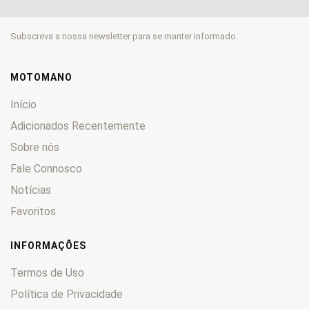
500
0
505
0
Subscreva a nossa newsletter para se manter informado.
520
0
525
0
530
0
MOTOMANO
560
0
Início
600
0
Adicionados Recentemente
620
0
Sobre nós
625
0
Fale Connosco
640
0
660
0
Notícias
690
0
Favoritos
890
0
950
0
INFORMAÇÕES
990
0
Termos de Uso
1190
0
Política de Privacidade
1290
0