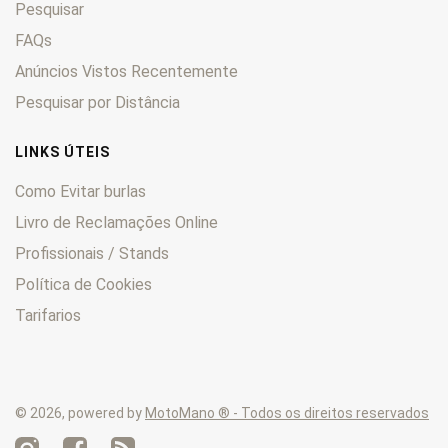
Pesquisar
LT
0
LT-F400
0
FAQs
LT-F500
0
Anúncios Vistos Recentemente
LT-R
0
Pesquisar por Distância
LT-Z
0
M
0
LINKS ÚTEIS
Quadmaster
0
Como Evitar burlas
QuadRacer
0
Livro de Reclamações Online
QuadRunner
0
Profissionais / Stands
Quadsport
0
RE
0
Política de Cookies
RF
0
Tarifarios
RG
0
RGB
0
RGV
0
© 2026, powered by
MotoMano ® - Todos os direitos reservados
RK
0
RM
0