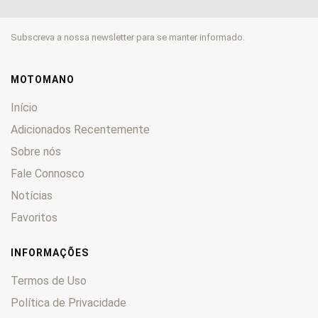
GP
0
GR
0
Subscreva a nossa newsletter para se manter informado.
GS
0
GSF
0
GSR
0
MOTOMANO
GSX
0
Início
GSX-R
0
Adicionados Recentemente
GT
0
Sobre nós
GV
0
GZ
Fale Connosco
0
Hayabusa
0
Notícias
Inazuma 250
0
Favoritos
Intruder
0
JR
0
INFORMAÇÕES
Katana
0
Termos de Uso
King
0
Política de Privacidade
LS
0