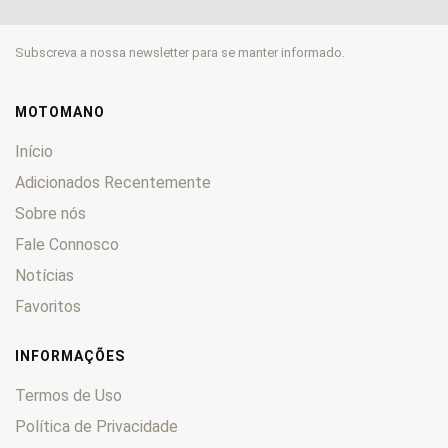
GP
0
GR
0
Subscreva a nossa newsletter para se manter informado.
GS
0
GSF
0
GSR
0
MOTOMANO
GSX
0
Início
GSX-R
0
Adicionados Recentemente
GT
0
Sobre nós
GV
0
GZ
Fale Connosco
0
Hayabusa
0
Notícias
Inazuma 250
0
Favoritos
Intruder
0
JR
0
INFORMAÇÕES
Katana
0
Termos de Uso
King
0
Política de Privacidade
LS
0