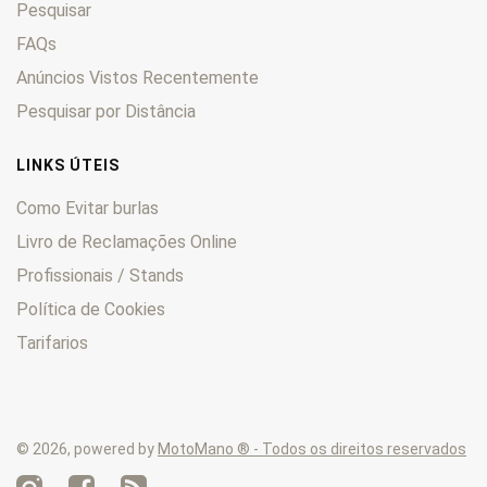
Pesquisar
LT
0
LT-F400
0
FAQs
LT-F500
0
Anúncios Vistos Recentemente
LT-R
0
Pesquisar por Distância
LT-Z
0
M
0
LINKS ÚTEIS
Quadmaster
0
Como Evitar burlas
QuadRacer
0
Livro de Reclamações Online
QuadRunner
0
Profissionais / Stands
Quadsport
0
RE
0
Política de Cookies
RF
0
Tarifarios
RG
0
RGB
0
RGV
0
© 2026, powered by
MotoMano ® - Todos os direitos reservados
RK
0
RM
0