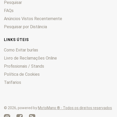
Pesquisar
LT
0
LT-F400
0
FAQs
LT-F500
0
Anúncios Vistos Recentemente
LT-R
0
Pesquisar por Distância
LT-Z
0
M
0
LINKS ÚTEIS
Quadmaster
0
Como Evitar burlas
QuadRacer
0
Livro de Reclamações Online
QuadRunner
0
Profissionais / Stands
Quadsport
0
RE
0
Política de Cookies
RF
0
Tarifarios
RG
0
RGB
0
RGV
0
© 2026, powered by
MotoMano ® - Todos os direitos reservados
RK
0
RM
0