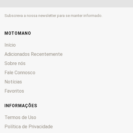
GP
0
GR
0
Subscreva a nossa newsletter para se manter informado.
GS
0
GSF
0
GSR
0
MOTOMANO
GSX
0
Início
GSX-R
0
Adicionados Recentemente
GT
0
Sobre nós
GV
0
GZ
Fale Connosco
0
Hayabusa
0
Notícias
Inazuma 250
0
Favoritos
Intruder
0
JR
0
INFORMAÇÕES
Katana
0
Termos de Uso
King
0
Política de Privacidade
LS
0