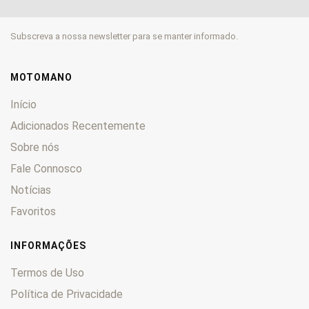
GP
0
GR
0
Subscreva a nossa newsletter para se manter informado.
GS
0
GSF
0
GSR
0
MOTOMANO
GSX
0
Início
GSX-R
0
Adicionados Recentemente
GT
0
Sobre nós
GV
0
GZ
Fale Connosco
0
Hayabusa
0
Notícias
Inazuma 250
0
Favoritos
Intruder
0
JR
0
INFORMAÇÕES
Katana
0
Termos de Uso
King
0
Política de Privacidade
LS
0