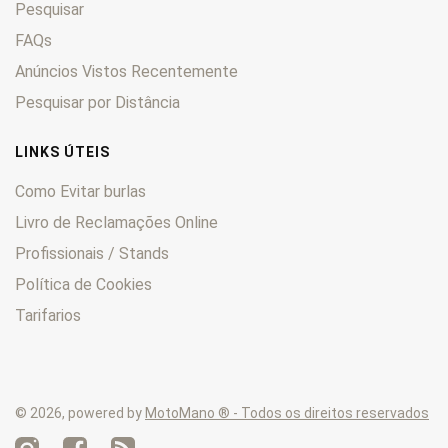
Pesquisar
LT
0
LT-F400
0
FAQs
LT-F500
0
Anúncios Vistos Recentemente
LT-R
0
Pesquisar por Distância
LT-Z
0
M
0
LINKS ÚTEIS
Quadmaster
0
Como Evitar burlas
QuadRacer
0
Livro de Reclamações Online
QuadRunner
0
Profissionais / Stands
Quadsport
0
RE
0
Política de Cookies
RF
0
Tarifarios
RG
0
RGB
0
RGV
0
© 2026, powered by
MotoMano ® - Todos os direitos reservados
RK
0
RM
0