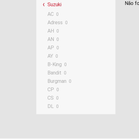
Não fo
Suzuki
AC
0
Adress
0
AH
0
AN
0
AP
0
AY
0
B-King
0
Bandit
0
Burgman
0
CP
0
CS
0
DL
0
DN
0
DR
0
DS
0