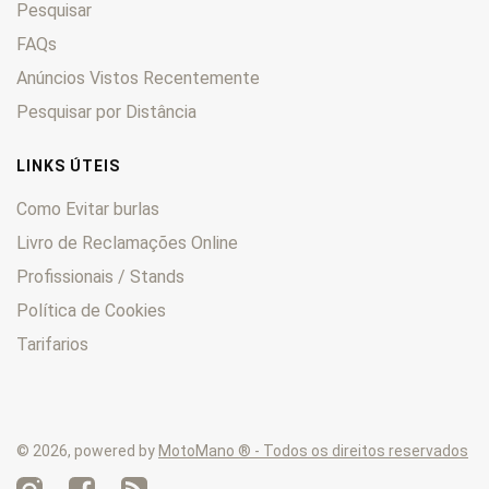
Pesquisar
LT
0
LT-F400
FAQs
0
LT-F500
0
Anúncios Vistos Recentemente
LT-R
0
Pesquisar por Distância
LT-Z
0
M
0
LINKS ÚTEIS
Quadmaster
0
Como Evitar burlas
QuadRacer
0
Livro de Reclamações Online
QuadRunner
0
Profissionais / Stands
Quadsport
0
RE
0
Política de Cookies
RF
0
Tarifarios
RG
0
RGB
0
RGV
0
© 2026, powered by
MotoMano ® - Todos os direitos reservados
RK
0
RM
0