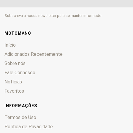
GP
0
GR
0
Subscreva a nossa newsletter para se manter informado.
GS
0
GSF
0
GSR
0
MOTOMANO
GSX
0
Início
GSX-R
0
Adicionados Recentemente
GT
0
Sobre nós
GV
0
Fale Connosco
GZ
0
Hayabusa
0
Notícias
Inazuma 250
0
Favoritos
Intruder
0
JR
0
INFORMAÇÕES
Katana
0
Termos de Uso
King
0
Política de Privacidade
LS
0