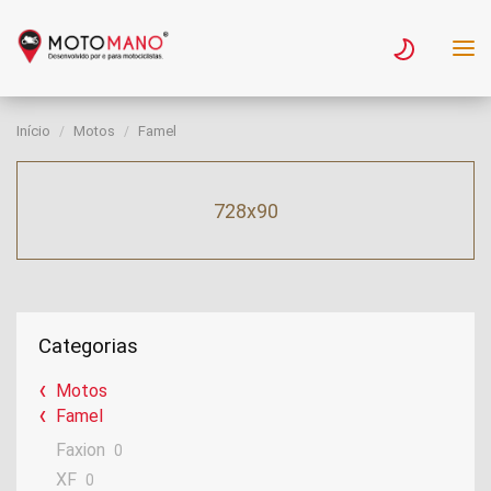
Início
Motos
Famel
728x90
Categorias
Motos
Famel
Faxion
0
XF
0