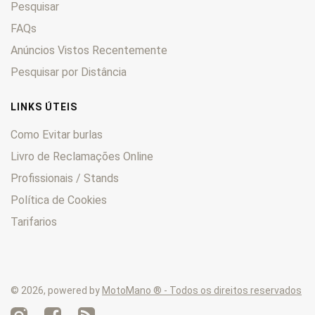
Pesquisar
Enduro
0
F
0
FAQs
F6C
0
Anúncios Vistos Recentemente
FES
0
Pesquisar por Distância
Fireblade
0
FMX
0
LINKS ÚTEIS
Forza
0
Como Evitar burlas
Four
0
Livro de Reclamações Online
Fourtrax
0
Profissionais / Stands
FT
0
GB
0
Política de Cookies
Goldwing
0
Tarifarios
Hawk
0
HM
0
Hornet
0
© 2026, powered by
MotoMano ® - Todos os direitos reservados
Innova
0
Integra
0