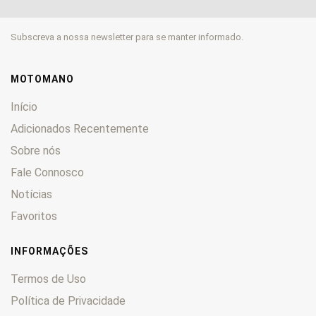
CL
0
CM
0
Subscreva a nossa newsletter para se manter informado.
CMX
0
CN
0
CR
0
MOTOMANO
CRE
0
Início
CRF
0
Adicionados Recentemente
CRM
0
Sobre nós
CTX
0
CX
Fale Connosco
0
CY
0
Notícias
DAX
0
Favoritos
Deauville
0
Derapage
0
INFORMAÇÕES
DN-01
0
Termos de Uso
Dominator
0
Política de Privacidade
Dylan
0