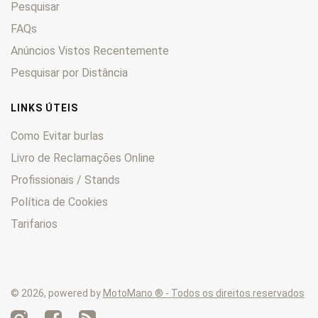
Pesquisar
Enduro
0
F
0
FAQs
F6C
0
Anúncios Vistos Recentemente
FES
0
Pesquisar por Distância
Fireblade
0
FMX
0
LINKS ÚTEIS
Forza
0
Como Evitar burlas
Four
0
Livro de Reclamações Online
Fourtrax
0
Profissionais / Stands
FT
0
GB
0
Política de Cookies
Goldwing
0
Tarifarios
Hawk
0
HM
0
Hornet
0
© 2026, powered by
MotoMano ® - Todos os direitos reservados
Innova
0
Integra
0