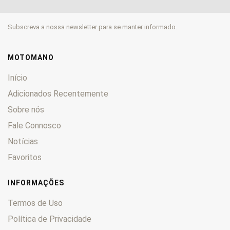
CL
0
CM
0
Subscreva a nossa newsletter para se manter informado.
CMX
0
CN
0
CR
0
MOTOMANO
CRE
0
Início
CRF
0
Adicionados Recentemente
CRM
0
Sobre nós
CTX
0
CX
Fale Connosco
0
CY
0
Notícias
DAX
0
Favoritos
Deauville
0
Derapage
0
INFORMAÇÕES
DN-01
0
Termos de Uso
Dominator
0
Política de Privacidade
Dylan
0