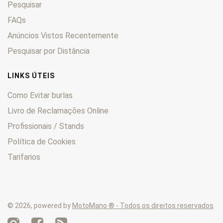
Pesquisar
Enduro
0
F
0
FAQs
F6C
0
Anúncios Vistos Recentemente
FES
0
Pesquisar por Distância
Fireblade
0
FMX
0
LINKS ÚTEIS
Forza
0
Como Evitar burlas
Four
0
Livro de Reclamações Online
Fourtrax
0
Profissionais / Stands
FT
0
GB
0
Política de Cookies
Goldwing
0
Tarifarios
Hawk
0
HM
0
Hornet
0
© 2026, powered by
MotoMano ® - Todos os direitos reservados
Innova
0
Integra
0