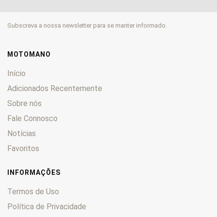
CL
0
CM
0
Subscreva a nossa newsletter para se manter informado.
CMX
0
CN
0
CR
0
MOTOMANO
CRE
0
Início
CRF
0
Adicionados Recentemente
CRM
0
Sobre nós
CTX
0
CX
Fale Connosco
0
CY
0
Notícias
DAX
0
Favoritos
Deauville
0
Derapage
0
INFORMAÇÕES
DN-01
0
Termos de Uso
Dominator
0
Política de Privacidade
Dylan
0