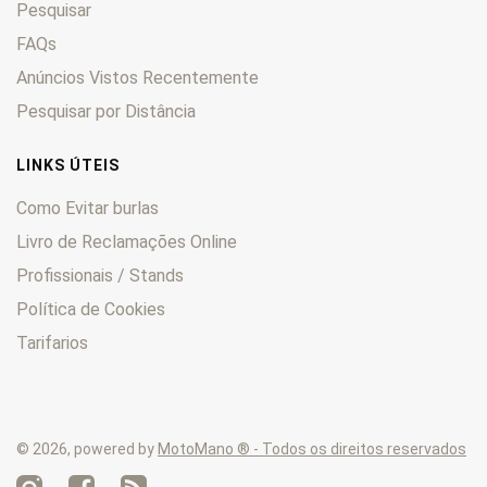
Pesquisar
Enduro
0
F
FAQs
0
F6C
0
Anúncios Vistos Recentemente
FES
0
Pesquisar por Distância
Fireblade
0
FMX
0
LINKS ÚTEIS
Forza
0
Como Evitar burlas
Four
0
Livro de Reclamações Online
Fourtrax
0
Profissionais / Stands
FT
0
GB
0
Política de Cookies
Goldwing
0
Tarifarios
Hawk
0
HM
0
Hornet
0
© 2026, powered by
MotoMano ® - Todos os direitos reservados
Innova
0
Integra
0