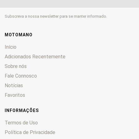
CL
0
CM
0
Subscreva a nossa newsletter para se manter informado.
CMX
0
CN
0
CR
0
MOTOMANO
CRE
0
Início
CRF
0
Adicionados Recentemente
CRM
0
Sobre nós
CTX
0
Fale Connosco
CX
0
CY
0
Notícias
DAX
0
Favoritos
Deauville
0
Derapage
0
INFORMAÇÕES
DN-01
0
Termos de Uso
Dominator
0
Política de Privacidade
Dylan
0