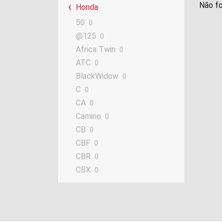
Não fo
Honda
50
0
@125
0
Africa Twin
0
ATC
0
BlackWidow
0
C
0
CA
0
Camino
0
CB
0
CBF
0
CBR
0
CBX
0
CBZ
0
CF
0
CG
0