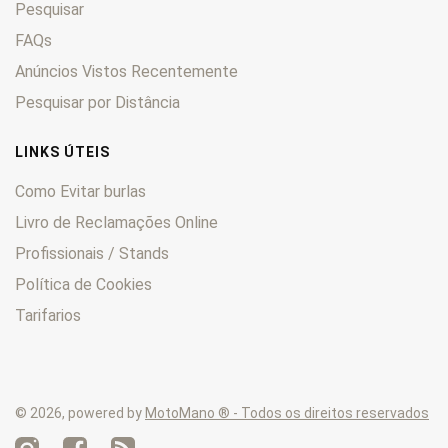
Pesquisar
Enduro
0
F
0
FAQs
F6C
0
Anúncios Vistos Recentemente
FES
0
Pesquisar por Distância
Fireblade
0
FMX
0
LINKS ÚTEIS
Forza
0
Como Evitar burlas
Four
0
Livro de Reclamações Online
Fourtrax
0
Profissionais / Stands
FT
0
GB
0
Política de Cookies
Goldwing
0
Tarifarios
Hawk
0
HM
0
Hornet
0
© 2026, powered by
MotoMano ® - Todos os direitos reservados
Innova
0
Integra
0