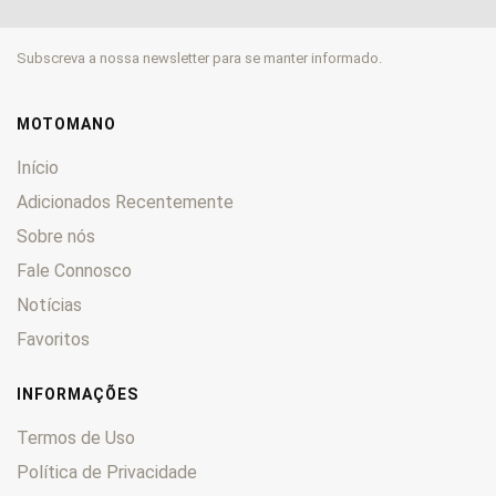
CL
0
CM
0
Subscreva a nossa newsletter para se manter informado.
CMX
0
CN
0
CR
0
MOTOMANO
CRE
0
Início
CRF
0
Adicionados Recentemente
CRM
0
Sobre nós
CTX
0
CX
Fale Connosco
0
CY
0
Notícias
DAX
0
Favoritos
Deauville
0
Derapage
0
INFORMAÇÕES
DN-01
0
Termos de Uso
Dominator
0
Política de Privacidade
Dylan
0