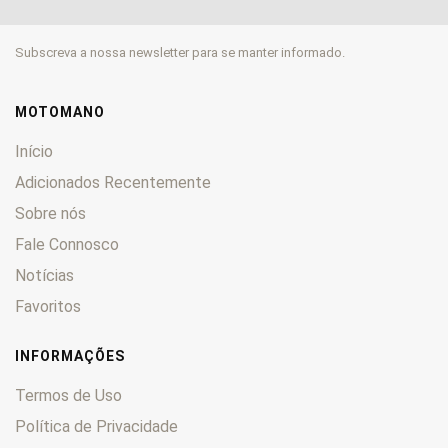
CL
0
CM
0
Subscreva a nossa newsletter para se manter informado.
CMX
0
CN
0
CR
0
MOTOMANO
CRE
0
Início
CRF
0
Adicionados Recentemente
CRM
0
Sobre nós
CTX
0
CX
Fale Connosco
0
CY
0
Notícias
DAX
0
Favoritos
Deauville
0
Derapage
0
INFORMAÇÕES
DN-01
0
Termos de Uso
Dominator
0
Política de Privacidade
Dylan
0