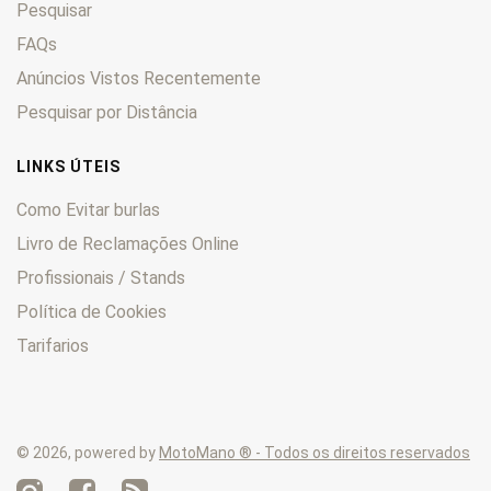
Pesquisar
Enduro
0
F
0
FAQs
F6C
0
Anúncios Vistos Recentemente
FES
0
Pesquisar por Distância
Fireblade
0
FMX
0
LINKS ÚTEIS
Forza
0
Como Evitar burlas
Four
0
Livro de Reclamações Online
Fourtrax
0
Profissionais / Stands
FT
0
GB
0
Política de Cookies
Goldwing
0
Tarifarios
Hawk
0
HM
0
Hornet
0
© 2026, powered by
MotoMano ® - Todos os direitos reservados
Innova
0
Integra
0