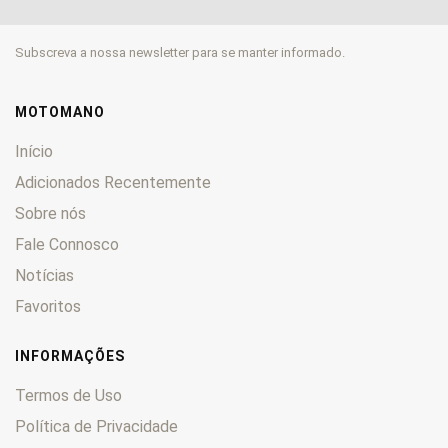
CL
0
CM
0
Subscreva a nossa newsletter para se manter informado.
CMX
0
CN
0
CR
0
MOTOMANO
CRE
0
Início
CRF
0
Adicionados Recentemente
CRM
0
Sobre nós
CTX
0
CX
Fale Connosco
0
CY
0
Notícias
DAX
0
Favoritos
Deauville
0
Derapage
0
INFORMAÇÕES
DN-01
0
Termos de Uso
Dominator
0
Política de Privacidade
Dylan
0