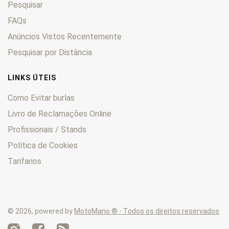
Pesquisar
Enduro
0
F
0
FAQs
F6C
0
Anúncios Vistos Recentemente
FES
0
Pesquisar por Distância
Fireblade
0
FMX
0
LINKS ÚTEIS
Forza
0
Como Evitar burlas
Four
0
Livro de Reclamações Online
Fourtrax
0
Profissionais / Stands
FT
0
GB
0
Política de Cookies
Goldwing
0
Tarifarios
Hawk
0
HM
0
Hornet
0
© 2026, powered by
MotoMano ® - Todos os direitos reservados
Innova
0
Integra
0