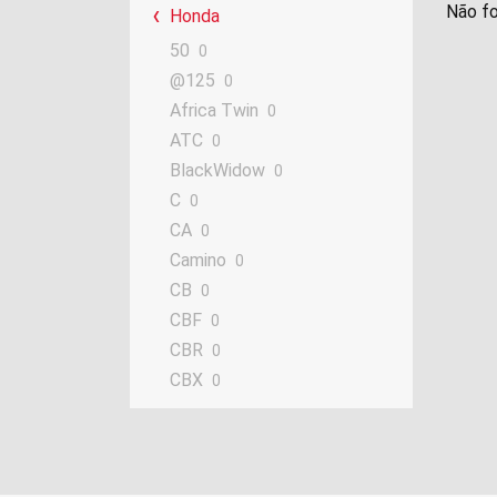
Não fo
Honda
50
0
@125
0
Africa Twin
0
ATC
0
BlackWidow
0
C
0
CA
0
Camino
0
CB
0
CBF
0
CBR
0
CBX
0
CBZ
0
CF
0
CG
0