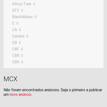
Africa Twin
0
ATC
0
BlackWidow
0
C
0
CA
0
Camino
0
CB
0
CBF
0
CBR
0
CBX
0
CBZ
0
CF
0
MCX
CG
0
CH
0
Não foram encontrados anúncios. Seja o primeiro a publicar
City
um
novo anúncio
.
0
CJ
0