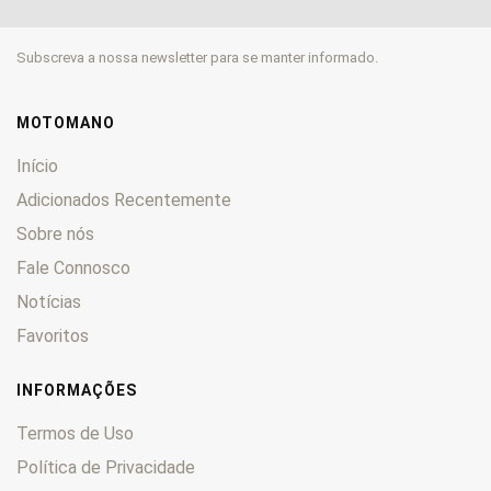
CL
0
CM
0
Subscreva a nossa newsletter para se manter informado.
CMX
0
CN
0
CR
0
MOTOMANO
CRE
0
Início
CRF
0
Adicionados Recentemente
CRM
0
Sobre nós
CTX
0
CX
Fale Connosco
0
CY
0
Notícias
DAX
0
Favoritos
Deauville
0
Derapage
0
INFORMAÇÕES
DN-01
0
Termos de Uso
Dominator
0
Política de Privacidade
Dylan
0