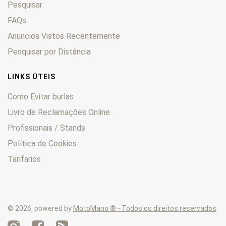
Pesquisar
Enduro
0
F
0
FAQs
F6C
0
Anúncios Vistos Recentemente
FES
0
Pesquisar por Distância
Fireblade
0
FMX
0
LINKS ÚTEIS
Forza
0
Como Evitar burlas
Four
0
Livro de Reclamações Online
Fourtrax
0
Profissionais / Stands
FT
0
GB
0
Política de Cookies
Goldwing
0
Tarifarios
Hawk
0
HM
0
Hornet
0
© 2026, powered by
MotoMano ® - Todos os direitos reservados
Innova
0
Integra
0