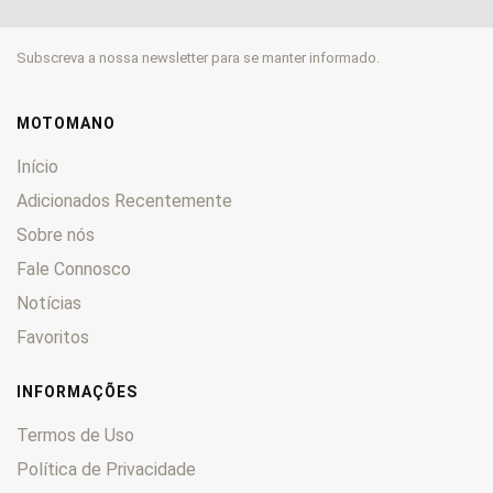
CL
0
CM
0
Subscreva a nossa newsletter para se manter informado.
CMX
0
CN
0
CR
0
MOTOMANO
CRE
0
Início
CRF
0
Adicionados Recentemente
CRM
0
Sobre nós
CTX
0
CX
Fale Connosco
0
CY
0
Notícias
DAX
0
Favoritos
Deauville
0
Derapage
0
INFORMAÇÕES
DN-01
0
Termos de Uso
Dominator
0
Política de Privacidade
Dylan
0