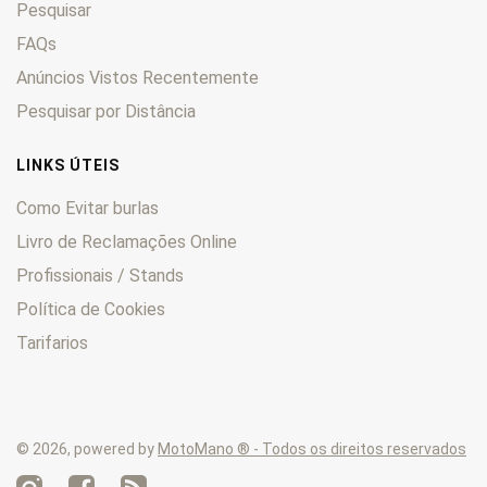
Pesquisar
Enduro
0
F
0
FAQs
F6C
0
Anúncios Vistos Recentemente
FES
0
Pesquisar por Distância
Fireblade
0
FMX
0
LINKS ÚTEIS
Forza
0
Como Evitar burlas
Four
0
Livro de Reclamações Online
Fourtrax
0
Profissionais / Stands
FT
0
GB
0
Política de Cookies
Goldwing
0
Tarifarios
Hawk
0
HM
0
Hornet
0
© 2026, powered by
MotoMano ® - Todos os direitos reservados
Innova
0
Integra
0