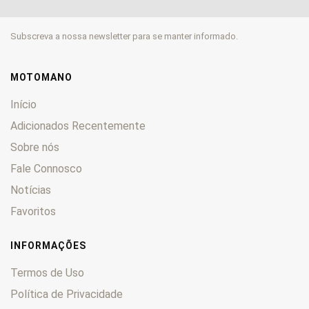
CL
0
CM
0
Subscreva a nossa newsletter para se manter informado.
CMX
0
CN
0
CR
0
MOTOMANO
CRE
0
Início
CRF
0
Adicionados Recentemente
CRM
0
Sobre nós
CTX
0
CX
Fale Connosco
0
CY
0
Notícias
DAX
0
Favoritos
Deauville
0
Derapage
0
INFORMAÇÕES
DN-01
0
Termos de Uso
Dominator
0
Política de Privacidade
Dylan
0