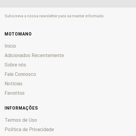
FLST
0
FLSTC
0
Subscreva a nossa newsletter para se manter informado.
FLSTCI
0
FLSTF
0
FLSTFI
0
MOTOMANO
FLSTNI
0
Início
FLSTS
0
Adicionados Recentemente
FLT
0
Sobre nós
FLTC
0
Fale Connosco
FX
0
FXB
0
Notícias
FXCE
0
Favoritos
FXDL
0
FXDWG
0
INFORMAÇÕES
FXDX
0
Termos de Uso
FXDXT
0
Política de Privacidade
FXE
0