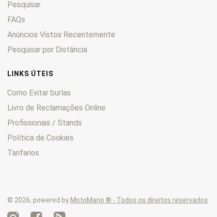
Pesquisar
FXEF
0
FXLR
FAQs
0
FXR
0
Anúncios Vistos Recentemente
FXRS
0
Pesquisar por Distância
FXRT
0
FXS
0
LINKS ÚTEIS
FXSB
0
Como Evitar burlas
FXST
0
Livro de Reclamações Online
FXSTB
0
Profissionais / Stands
FXSTC
0
FXSTD
0
Política de Cookies
FXSTDI
0
Tarifarios
FXSTS
0
FXWG
0
Heritage
0
© 2026, powered by
MotoMano ® - Todos os direitos reservados
KHE
0
KHF
0