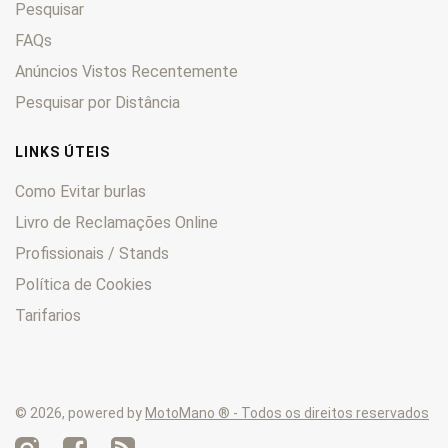
Pesquisar
FXEF
0
FXLR
0
FAQs
FXR
0
Anúncios Vistos Recentemente
FXRS
0
Pesquisar por Distância
FXRT
0
FXS
0
LINKS ÚTEIS
FXSB
0
Como Evitar burlas
FXST
0
Livro de Reclamações Online
FXSTB
0
Profissionais / Stands
FXSTC
0
FXSTD
0
Política de Cookies
FXSTDI
0
Tarifarios
FXSTS
0
FXWG
0
Heritage
0
© 2026, powered by
MotoMano ® - Todos os direitos reservados
KHE
0
KHF
0