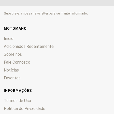
FLST
0
FLSTC
0
Subscreva a nossa newsletter para se manter informado.
FLSTCI
0
FLSTF
0
FLSTFI
0
MOTOMANO
FLSTNI
0
Início
FLSTS
0
Adicionados Recentemente
FLT
0
Sobre nós
FLTC
0
FX
Fale Connosco
0
FXB
0
Notícias
FXCE
0
Favoritos
FXDL
0
FXDWG
0
INFORMAÇÕES
FXDX
0
Termos de Uso
FXDXT
0
Política de Privacidade
FXE
0