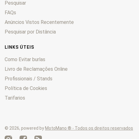
Pesquisar
FXEF
0
FXLR
FAQs
0
FXR
0
Anúncios Vistos Recentemente
FXRS
0
Pesquisar por Distância
FXRT
0
FXS
0
LINKS ÚTEIS
FXSB
0
Como Evitar burlas
FXST
0
Livro de Reclamações Online
FXSTB
0
Profissionais / Stands
FXSTC
0
FXSTD
0
Política de Cookies
FXSTDI
0
Tarifarios
FXSTS
0
FXWG
0
Heritage
0
© 2026, powered by
MotoMano ® - Todos os direitos reservados
KHE
0
KHF
0