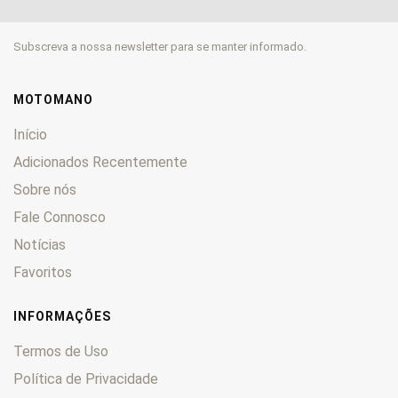
FLST
0
FLSTC
0
Subscreva a nossa newsletter para se manter informado.
FLSTCI
0
FLSTF
0
FLSTFI
0
MOTOMANO
FLSTNI
0
Início
FLSTS
0
Adicionados Recentemente
FLT
0
Sobre nós
FLTC
0
Fale Connosco
FX
0
FXB
0
Notícias
FXCE
0
Favoritos
FXDL
0
FXDWG
0
INFORMAÇÕES
FXDX
0
Termos de Uso
FXDXT
0
Política de Privacidade
FXE
0