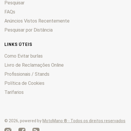
Pesquisar
FXEF
0
FXLR
FAQs
0
FXR
0
Anúncios Vistos Recentemente
FXRS
0
Pesquisar por Distância
FXRT
0
FXS
0
LINKS ÚTEIS
FXSB
0
Como Evitar burlas
FXST
0
Livro de Reclamações Online
FXSTB
0
Profissionais / Stands
FXSTC
0
FXSTD
0
Política de Cookies
FXSTDI
0
Tarifarios
FXSTS
0
FXWG
0
Heritage
0
© 2026, powered by
MotoMano ® - Todos os direitos reservados
KHE
0
KHF
0