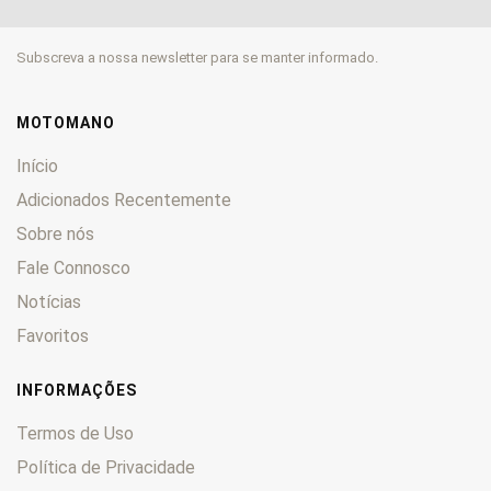
FLST
0
FLSTC
0
Subscreva a nossa newsletter para se manter informado.
FLSTCI
0
FLSTF
0
FLSTFI
0
MOTOMANO
FLSTNI
0
Início
FLSTS
0
Adicionados Recentemente
FLT
0
Sobre nós
FLTC
0
FX
Fale Connosco
0
FXB
0
Notícias
FXCE
0
Favoritos
FXDL
0
FXDWG
0
INFORMAÇÕES
FXDX
0
Termos de Uso
FXDXT
0
Política de Privacidade
FXE
0