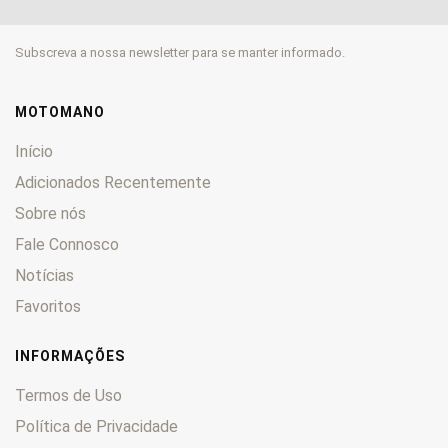
FLST
0
FLSTC
0
Subscreva a nossa newsletter para se manter informado.
FLSTCI
0
FLSTF
0
FLSTFI
0
MOTOMANO
FLSTNI
0
Início
FLSTS
0
Adicionados Recentemente
FLT
0
Sobre nós
FLTC
0
FX
Fale Connosco
0
FXB
0
Notícias
FXCE
0
Favoritos
FXDL
0
FXDWG
0
INFORMAÇÕES
FXDX
0
Termos de Uso
FXDXT
0
Política de Privacidade
FXE
0