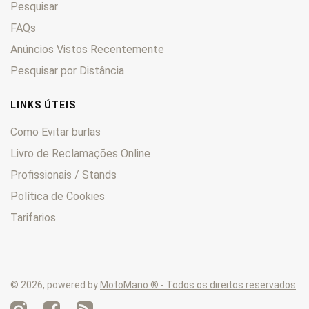
Pesquisar
FXEF
0
FXLR
0
FAQs
FXR
0
Anúncios Vistos Recentemente
FXRS
0
Pesquisar por Distância
FXRT
0
FXS
0
LINKS ÚTEIS
FXSB
0
Como Evitar burlas
FXST
0
Livro de Reclamações Online
FXSTB
0
Profissionais / Stands
FXSTC
0
FXSTD
0
Política de Cookies
FXSTDI
0
Tarifarios
FXSTS
0
FXWG
0
Heritage
0
© 2026, powered by
MotoMano ® - Todos os direitos reservados
KHE
0
KHF
0