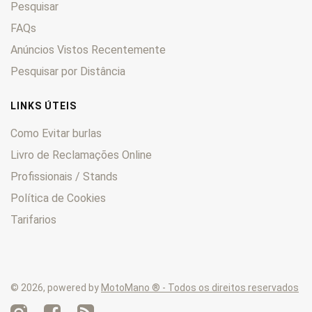
Pesquisar
FXEF
0
FXLR
0
FAQs
FXR
0
Anúncios Vistos Recentemente
FXRS
0
Pesquisar por Distância
FXRT
0
FXS
0
LINKS ÚTEIS
FXSB
0
Como Evitar burlas
FXST
0
Livro de Reclamações Online
FXSTB
0
Profissionais / Stands
FXSTC
0
FXSTD
0
Política de Cookies
FXSTDI
0
Tarifarios
FXSTS
0
FXWG
0
Heritage
0
© 2026, powered by
MotoMano ® - Todos os direitos reservados
KHE
0
KHF
0