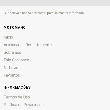
FLST
0
FLSTC
0
Subscreva a nossa newsletter para se manter informado.
FLSTCI
0
FLSTF
0
FLSTFI
0
MOTOMANO
FLSTNI
0
Início
FLSTS
0
Adicionados Recentemente
FLT
0
Sobre nós
FLTC
0
FX
Fale Connosco
0
FXB
0
Notícias
FXCE
0
Favoritos
FXDL
0
FXDWG
0
INFORMAÇÕES
FXDX
0
Termos de Uso
FXDXT
0
Política de Privacidade
FXE
0