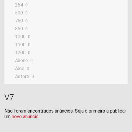
254
0
500
0
750
0
850
0
1000
0
1100
0
1200
0
Airone
0
Alce
0
Astore
0
Bellagio
0
Breva
0
V7
California
0
Cardellino
0
Não foram encontrados anúncios. Seja o primeiro a publicar
Corsa
um
novo anúncio
.
0
Custom
0