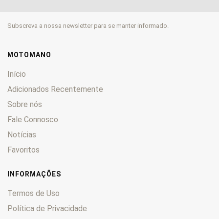
Daytona
0
Falcone
0
Subscreva a nossa newsletter para se manter informado.
Florida
0
Galleto
0
Griso
0
MOTOMANO
GT
0
Início
GTS
0
Adicionados Recentemente
GTV
0
Sobre nós
Lario
0
Le Mans
Fale Connosco
0
Lodola
0
Notícias
Mille
0
Favoritos
Nevada
0
Norge
0
INFORMAÇÕES
NTX
0
Termos de Uso
Nuovo
0
Política de Privacidade
Quota
0