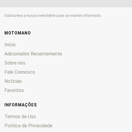
Daytona
0
Falcone
0
Subscreva a nossa newsletter para se manter informado.
Florida
0
Galleto
0
Griso
0
MOTOMANO
GT
0
Início
GTS
0
Adicionados Recentemente
GTV
0
Sobre nós
Lario
0
Fale Connosco
Le Mans
0
Lodola
0
Notícias
Mille
0
Favoritos
Nevada
0
Norge
0
INFORMAÇÕES
NTX
0
Termos de Uso
Nuovo
0
Política de Privacidade
Quota
0