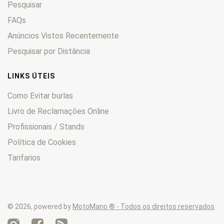
Pesquisar
SP
0
Sport
FAQs
0
Stelvio
0
Anúncios Vistos Recentemente
Stornello
0
Pesquisar por Distância
Super Alce
0
Targa
0
LINKS ÚTEIS
TS
0
Como Evitar burlas
V7
0
Livro de Reclamações Online
V85
0
Profissionais / Stands
Zigolo
0
Política de Cookies
Tarifarios
© 2026, powered by
MotoMano ® - Todos os direitos reservados