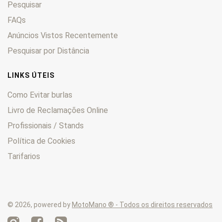
Pesquisar
SP
0
Sport
FAQs
0
Stelvio
0
Anúncios Vistos Recentemente
Stornello
0
Pesquisar por Distância
Super Alce
0
Targa
0
LINKS ÚTEIS
TS
0
Como Evitar burlas
V7
0
Livro de Reclamações Online
V85
0
Profissionais / Stands
Zigolo
0
Política de Cookies
Tarifarios
© 2026, powered by
MotoMano ® - Todos os direitos reservados