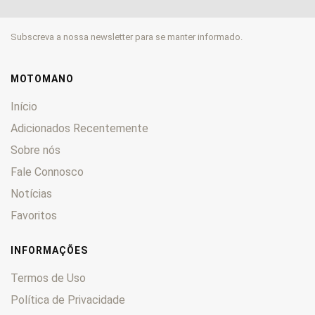
Daytona
0
Falcone
0
Subscreva a nossa newsletter para se manter informado.
Florida
0
Galleto
0
Griso
0
MOTOMANO
GT
0
Início
GTS
0
Adicionados Recentemente
GTV
0
Sobre nós
Lario
0
Fale Connosco
Le Mans
0
Lodola
0
Notícias
Mille
0
Favoritos
Nevada
0
Norge
0
INFORMAÇÕES
NTX
0
Termos de Uso
Nuovo
0
Política de Privacidade
Quota
0