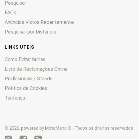
Pesquisar
SP
0
Sport
FAQs
0
Stelvio
0
Anúncios Vistos Recentemente
Stornello
0
Pesquisar por Distância
Super Alce
0
Targa
0
LINKS ÚTEIS
TS
0
Como Evitar burlas
V7
0
Livro de Reclamações Online
V85
0
Profissionais / Stands
Zigolo
0
Política de Cookies
Tarifarios
© 2026, powered by
MotoMano ® - Todos os direitos reservados