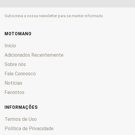
Daytona
0
Falcone
0
Subscreva a nossa newsletter para se manter informado.
Florida
0
Galleto
0
Griso
0
MOTOMANO
GT
0
Início
GTS
0
Adicionados Recentemente
GTV
0
Sobre nós
Lario
0
Fale Connosco
Le Mans
0
Lodola
0
Notícias
Mille
0
Favoritos
Nevada
0
Norge
0
INFORMAÇÕES
NTX
0
Termos de Uso
Nuovo
0
Política de Privacidade
Quota
0