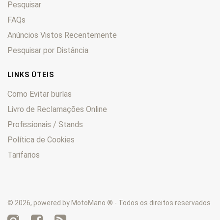
Pesquisar
SP
0
Sport
FAQs
0
Stelvio
0
Anúncios Vistos Recentemente
Stornello
0
Pesquisar por Distância
Super Alce
0
Targa
0
LINKS ÚTEIS
TS
0
Como Evitar burlas
V7
0
Livro de Reclamações Online
V85
0
Profissionais / Stands
Zigolo
0
Política de Cookies
Tarifarios
© 2026, powered by
MotoMano ® - Todos os direitos reservados