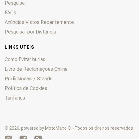
Pesquisar
SP
0
Sport
0
FAQs
Stelvio
0
Anúncios Vistos Recentemente
Stornello
0
Pesquisar por Distância
Super Alce
0
Targa
0
LINKS ÚTEIS
TS
0
Como Evitar burlas
V7
0
Livro de Reclamações Online
V85
0
Profissionais / Stands
Zigolo
0
Política de Cookies
Tarifarios
© 2026, powered by
MotoMano ® - Todos os direitos reservados