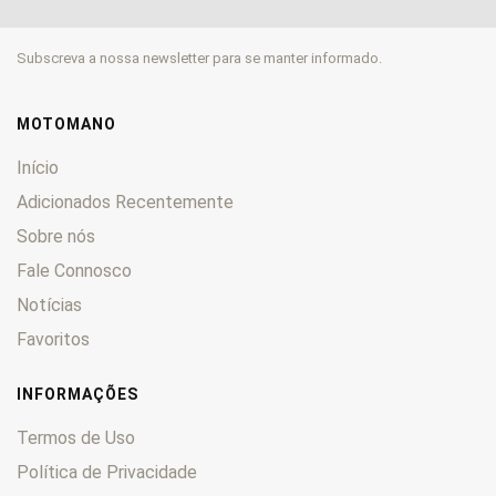
Daytona
0
Falcone
0
Subscreva a nossa newsletter para se manter informado.
Florida
0
Galleto
0
Griso
0
MOTOMANO
GT
0
Início
GTS
0
Adicionados Recentemente
GTV
0
Sobre nós
Lario
0
Le Mans
Fale Connosco
0
Lodola
0
Notícias
Mille
0
Favoritos
Nevada
0
Norge
0
INFORMAÇÕES
NTX
0
Termos de Uso
Nuovo
0
Política de Privacidade
Quota
0