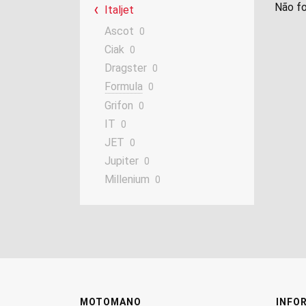
Não fo
Italjet
Ascot
0
Ciak
0
Dragster
0
Formula
0
Grifon
0
IT
0
JET
0
Jupiter
0
Millenium
0
MOTOMANO
INFO