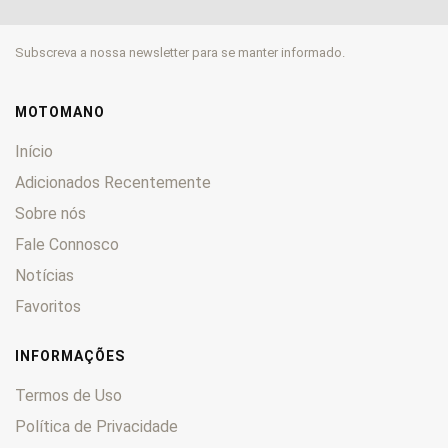
EN
0
ER
0
Subscreva a nossa newsletter para se manter informado.
Estrella
0
GPX
0
GPZ
0
MOTOMANO
GT
0
Início
GTR
0
Adicionados Recentemente
H
0
Sobre nós
KDX
0
KE
Fale Connosco
0
KEF
0
Notícias
KFX
0
Favoritos
KH
0
KL
0
INFORMAÇÕES
KLE
0
Termos de Uso
KLF
0
Política de Privacidade
KLR
0