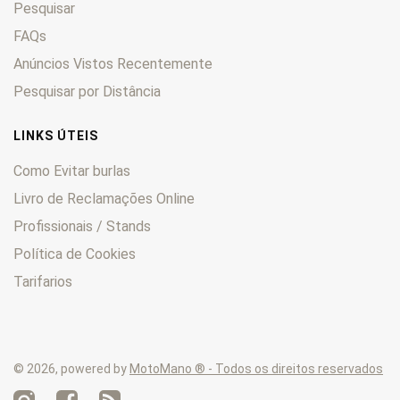
Pesquisar
KLV
0
KLX
0
FAQs
KM
0
Anúncios Vistos Recentemente
KMX
0
Pesquisar por Distância
KSF
0
KVF
0
LINKS ÚTEIS
Lakota
0
Como Evitar burlas
LTD
0
Livro de Reclamações Online
Mach
0
Profissionais / Stands
Mojave
0
Mule
0
Política de Cookies
Ninja
0
Tarifarios
Prairie
0
Tengai
0
Versys
0
© 2026, powered by
MotoMano ® - Todos os direitos reservados
VN
0
Voyager
0