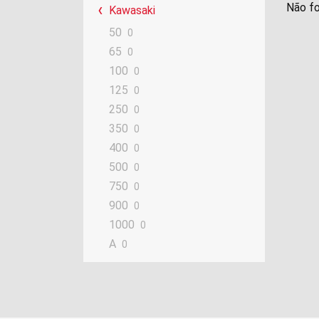
Não fo
Kawasaki
50
0
65
0
100
0
125
0
250
0
350
0
400
0
500
0
750
0
900
0
1000
0
A
0
AE
0
AR
0
Bayou
0