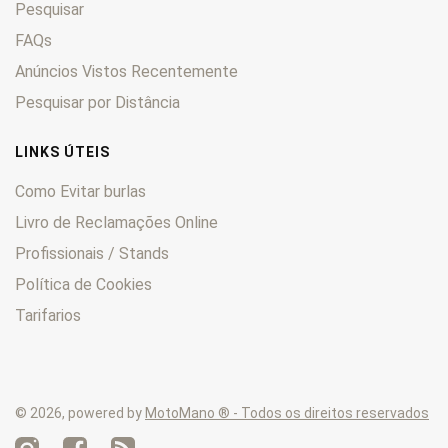
Pesquisar
KLV
0
KLX
FAQs
0
KM
0
Anúncios Vistos Recentemente
KMX
0
Pesquisar por Distância
KSF
0
KVF
0
LINKS ÚTEIS
Lakota
0
Como Evitar burlas
LTD
0
Livro de Reclamações Online
Mach
0
Profissionais / Stands
Mojave
0
Mule
0
Política de Cookies
Ninja
0
Tarifarios
Prairie
0
Tengai
0
Versys
0
© 2026, powered by
MotoMano ® - Todos os direitos reservados
VN
0
Voyager
0