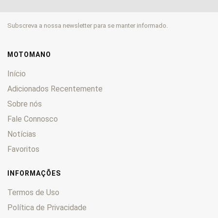
EN
0
ER
0
Subscreva a nossa newsletter para se manter informado.
Estrella
0
GPX
0
GPZ
0
MOTOMANO
GT
0
Início
GTR
0
Adicionados Recentemente
H
0
Sobre nós
KDX
0
Fale Connosco
KE
0
KEF
0
Notícias
KFX
0
Favoritos
KH
0
KL
0
INFORMAÇÕES
KLE
0
Termos de Uso
KLF
0
Política de Privacidade
KLR
0