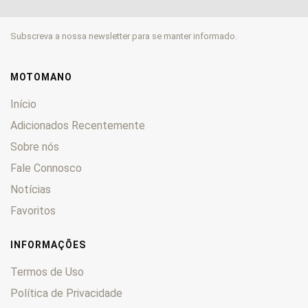
EN
0
ER
0
Subscreva a nossa newsletter para se manter informado.
Estrella
0
GPX
0
GPZ
0
MOTOMANO
GT
0
Início
GTR
0
Adicionados Recentemente
H
0
Sobre nós
KDX
0
KE
Fale Connosco
0
KEF
0
Notícias
KFX
0
Favoritos
KH
0
KL
0
INFORMAÇÕES
KLE
0
Termos de Uso
KLF
0
Política de Privacidade
KLR
0