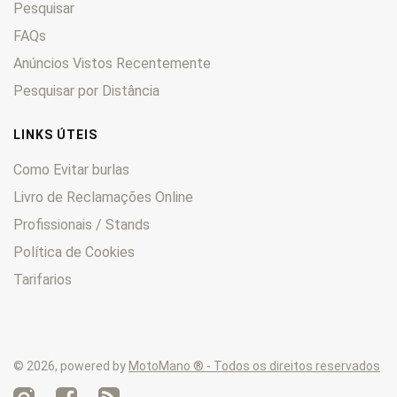
Pesquisar
KLV
0
KLX
FAQs
0
KM
0
Anúncios Vistos Recentemente
KMX
0
Pesquisar por Distância
KSF
0
KVF
0
LINKS ÚTEIS
Lakota
0
Como Evitar burlas
LTD
0
Livro de Reclamações Online
Mach
0
Profissionais / Stands
Mojave
0
Mule
0
Política de Cookies
Ninja
0
Tarifarios
Prairie
0
Tengai
0
Versys
0
© 2026, powered by
MotoMano ® - Todos os direitos reservados
VN
0
Voyager
0