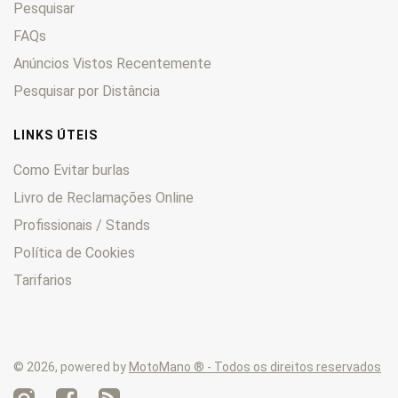
Pesquisar
KLV
0
KLX
0
FAQs
KM
0
Anúncios Vistos Recentemente
KMX
0
Pesquisar por Distância
KSF
0
KVF
0
LINKS ÚTEIS
Lakota
0
Como Evitar burlas
LTD
0
Livro de Reclamações Online
Mach
0
Profissionais / Stands
Mojave
0
Mule
0
Política de Cookies
Ninja
0
Tarifarios
Prairie
0
Tengai
0
Versys
0
© 2026, powered by
MotoMano ® - Todos os direitos reservados
VN
0
Voyager
0