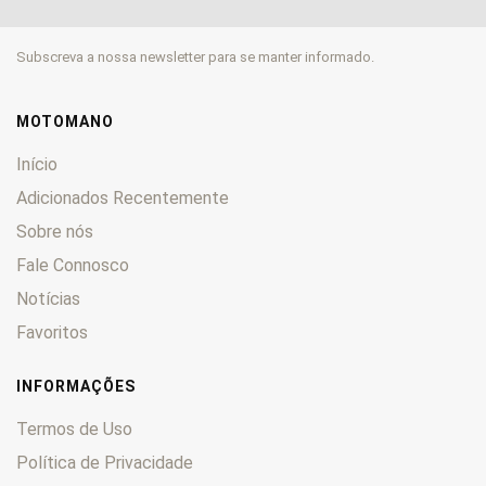
EN
0
ER
0
Subscreva a nossa newsletter para se manter informado.
Estrella
0
GPX
0
GPZ
0
MOTOMANO
GT
0
Início
GTR
0
Adicionados Recentemente
H
0
Sobre nós
KDX
0
KE
Fale Connosco
0
KEF
0
Notícias
KFX
0
Favoritos
KH
0
KL
0
INFORMAÇÕES
KLE
0
Termos de Uso
KLF
0
Política de Privacidade
KLR
0