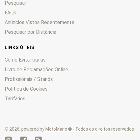
Pesquisar
KLV
0
KLX
0
FAQs
KM
0
Anúncios Vistos Recentemente
KMX
0
Pesquisar por Distância
KSF
0
KVF
0
LINKS ÚTEIS
Lakota
0
Como Evitar burlas
LTD
0
Livro de Reclamações Online
Mach
0
Profissionais / Stands
Mojave
0
Mule
0
Política de Cookies
Ninja
0
Tarifarios
Prairie
0
Tengai
0
Versys
0
© 2026, powered by
MotoMano ® - Todos os direitos reservados
VN
0
Voyager
0