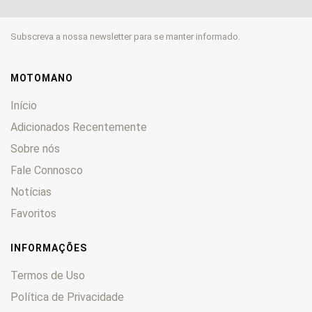
EN
0
ER
0
Subscreva a nossa newsletter para se manter informado.
Estrella
0
GPX
0
GPZ
0
MOTOMANO
GT
0
Início
GTR
0
Adicionados Recentemente
H
0
Sobre nós
KDX
0
KE
Fale Connosco
0
KEF
0
Notícias
KFX
0
Favoritos
KH
0
KL
0
INFORMAÇÕES
KLE
0
Termos de Uso
KLF
0
Política de Privacidade
KLR
0